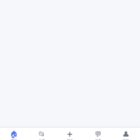
🏠
📂
➕
💬
👤