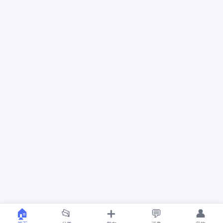
🏠
📂
➕
💬
👤