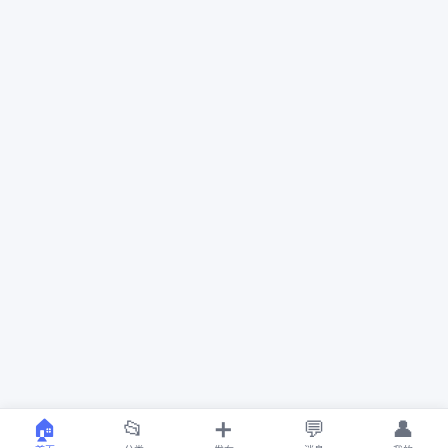
🏠
📂
➕
💬
👤