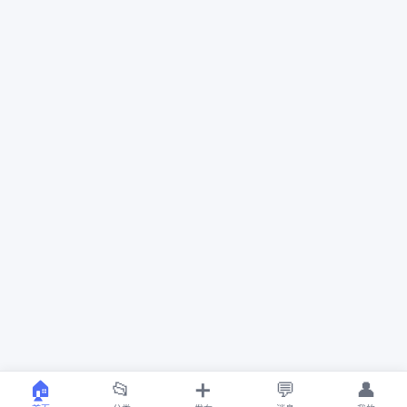
🏠
📂
➕
💬
👤