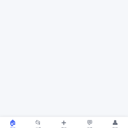
🏠
📂
➕
💬
👤