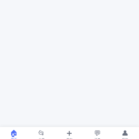
🏠
📂
➕
💬
👤