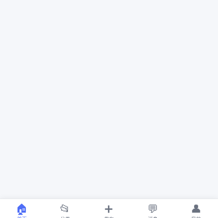
🏠
📂
➕
💬
👤