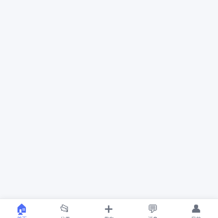
🏠
📂
➕
💬
👤